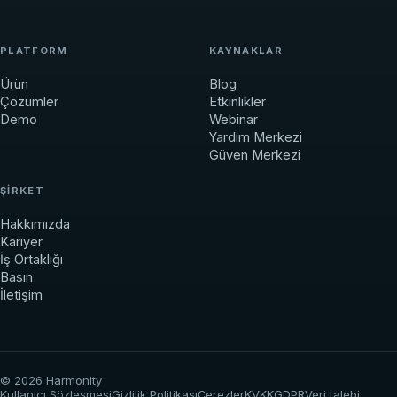
PLATFORM
KAYNAKLAR
Ürün
Blog
Çözümler
Etkinlikler
Demo
Webinar
Yardım Merkezi
Güven Merkezi
ŞIRKET
Hakkımızda
Kariyer
İş Ortaklığı
Basın
İletişim
© 2026 Harmonity
Kullanıcı Sözleşmesi
Gizlilik Politikası
Çerezler
KVKK
GDPR
Veri talebi