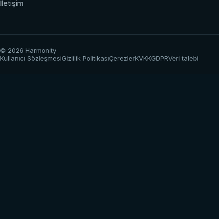
İletişim
© 2026 Harmonity
Kullanıcı Sözleşmesi
Gizlilik Politikası
Çerezler
KVKK
GDPR
Veri talebi